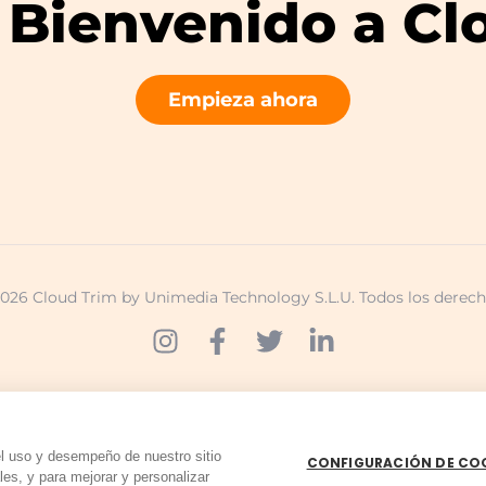
– Bienvenido a Cl
Empieza ahora
026 Cloud Trim by Unimedia Technology S.L.U. Todos los derech
Política de privacidad
Términos de uso
Política de cookies
el uso y desempeño de nuestro sitio
CONFIGURACIÓN DE CO
es, y para mejorar y personalizar