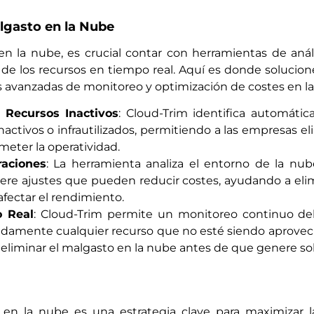
algasto en la Nube
 en la nube, es crucial contar con herramientas de aná
so de los recursos en tiempo real. Aquí es donde soluci
nes avanzadas de monitoreo y optimización de costes en l
 Recursos Inactivos
: Cloud-Trim identifica automáti
activos o infrautilizados, permitiendo a las empresas e
eter la operatividad.
raciones
: La herramienta analiza el entorno de la nub
ere ajustes que pueden reducir costes, ayudando a eli
afectar el rendimiento.
o Real
: Cloud-Trim permite un monitoreo continuo del
ápidamente cualquier recurso que no esté siendo aprovec
 eliminar el malgasto en la nube antes de que genere sob
 en la nube es una estrategia clave para maximizar la