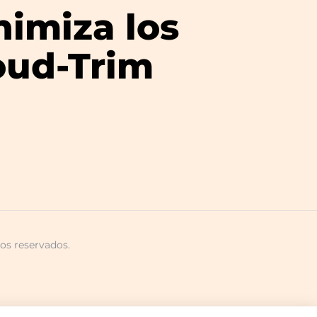
nimiza los
oud-Trim
os reservados.