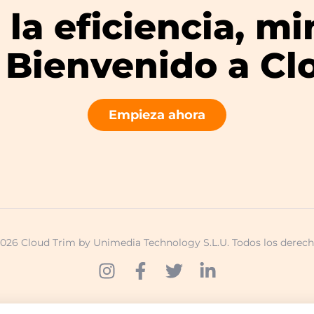
la eficiencia, mi
– Bienvenido a Cl
Empieza ahora
026 Cloud Trim by Unimedia Technology S.L.U. Todos los derech