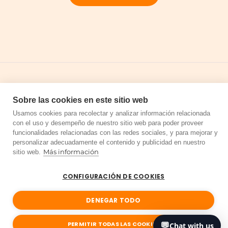
Copyright © 2026 Cloud Trim by Unimedia Technology S.L.U.
Todos los derechos reservados.
Sobre las cookies en este sitio web
Usamos cookies para recolectar y analizar información relacionada
con el uso y desempeño de nuestro sitio web para poder proveer
funcionalidades relacionadas con las redes sociales, y para mejorar y
personalizar adecuadamente el contenido y publicidad en nuestro
Aviso legal
Política de privacidad
Términos de uso
Más información
sitio web.
Política de cookies
Mapa del sitio
CONFIGURACIÓN DE COOKIES
Español
DENEGAR TODO
💬
PERMITIR TODAS LAS COOKIES
Chat with us